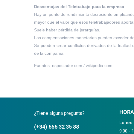
Desventajas del Teletrabajo para la empresa
Hay un punto de rendimiento decreciente empleando 
mayor que el valor que esos teletrabajadores aporta
Suele haber pérdida de jerarquías.
Las compensaciones monetarias pueden exceder del co
Se pueden crear conflictos derivados de la lealtad
de la compañía.
Fuentes: espectador.com / wikipedia.com
HORA
¿Tiene alguna pregunta?
Lunes 
(+34) 656 32 35 88
9:00 - 