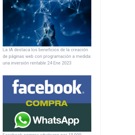
La IA destaca los beneficios de la creación
de páginas web con programación a medida:
una inversión rentable
24 Ene 2023
Facebook compra whatsapp por 19.000