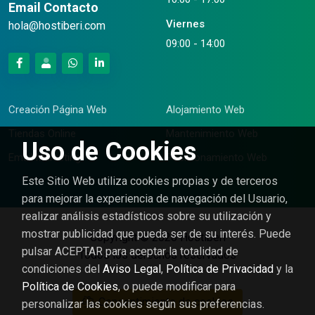
Email Contacto
Viernes
moc.irebitsoh@aloh
09:00 - 14:00
Creación Página Web
Alojamiento Web
Tiendas Online
Mantenimiento Web
Uso de Cookies
Email Marketing
Posicionamiento Web
Este Sitio Web utiliza cookies propias y de terceros
para mejorar la experiencia de navegación del Usuario,
realizar análisis estadísticos sobre su utilización y
mostrar publicidad que pueda ser de su interés. Puede
Copyright © 2026
Hostiberi
pulsar ACEPTAR para aceptar la totalidad de
Todos los derechos reservados
condiciones del
Aviso Legal
,
Política de Privacidad
y la
Política de Cookies
, o puede modificar para
Consentimiento de cookies
personalizar las cookies según sus preferencias.